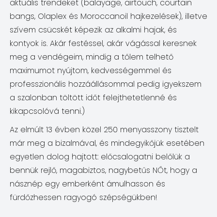
aktuális trendeket (balayage, airtouch, courtain
bangs, Olaplex és Moroccanoil hajkezelések), illetve
szívem csücskét képezik az alkalmi hajak, és
kontyok is. Akár festéssel, akár vágással keresnek
meg a vendégeim, mindig a tőlem telhető
maximumot nyújtom, kedvességemmel és
professzionális hozzáállásommal pedig igyekszem
a szalonban töltött időt felejthetetlenné és
kikapcsolóvá tenni.)
Az elmúlt 13 évben közel 250 menyasszony tisztelt
már meg a bizalmával, és mindegyikőjük esetében
egyetlen dolog hajtott: előcsalogatni belőlük a
bennük rejlő, magabiztos, nagybetűs NŐt, hogy a
násznép egy emberként ámulhasson és
fürdőzhessen ragyogó szépségükben!