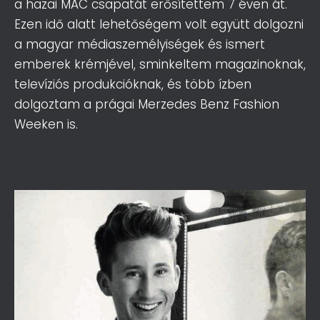
a hazai MAC csapatát erősítettem 7 éven át.
L
Á
Ezen idő alatt lehetőségem volt együtt dolgozni
S
a magyar médiaszemélyiségek és ismert
A
emberek krémjével, sminkeltem magazinoknak,
televíziós produkcióknak, és több ízben
dolgoztam a prágai Merzedes Benz Fashion
Weeken is.