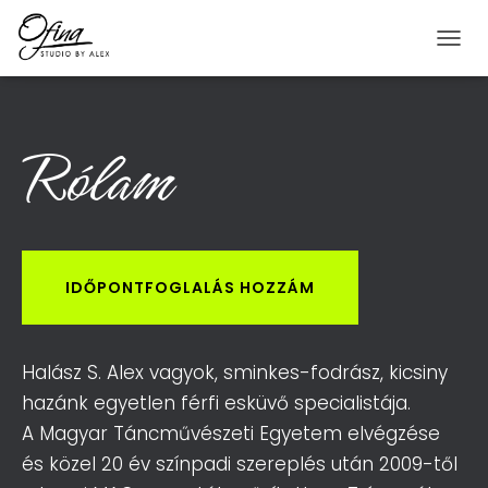
N
A
V
I
Rólam
G
Á
C
I
Ó
B
E
-
IDŐPONTFOGLALÁS HOZZÁM
/
K
I
K
Halász S. Alex vagyok, sminkes-fodrász, kicsiny
A
hazánk egyetlen férfi esküvő specialistája.
P
C
A Magyar Táncművészeti Egyetem elvégzése
S
és közel 20 év színpadi szereplés után 2009-től
O