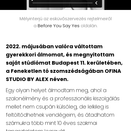
Mélyinterjú az esküvőszervezés rejtelmeiről
a
Before You Say Yes
oldalán.
2022. májusában valóra váltottam
gyerekkori álmomat, és megnyitottam
saját stúdiómat Budapest 11. kerületében,
a Feneketlen tó szomszédságában OFINA
STUDIO BY ALEX néven.
Egy olyan helyet álmodtam meg, ahol a
szalonélmény és a professzionális kiszolgálás
mellet nem csupán külsőleg, de lelkileg is
feltöltődhetnek vendégeim, és átadhatom
számukra több mint 10 éves szakmai